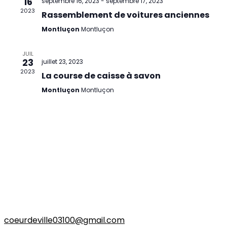
16
septembre 16, 2023
-
septembre 17, 2023
2023
Rassemblement de voitures anciennes
Montluçon
Montluçon
JUIL
23
juillet 23, 2023
2023
La course de caisse à savon
Montluçon
Montluçon
Montluçon Cœur de Ville
8 Rue Porte Saint-Pierre
03100 Montluçon
06 95 34 91 32
coeurdeville03100@gmail.com