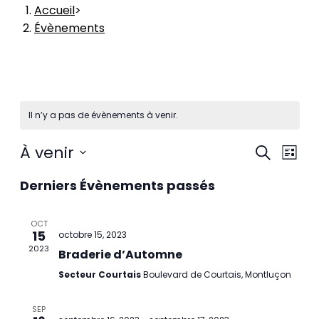
Accueil
>
Évènements
Il n’y a pas de évènements à venir.
À venir
Recher
Navi
Recherche
Liste
de
Sélectionnez
et
Derniers Évènements passés
une
vue
navigat
date.
Évè
de
OCT
15
octobre 15, 2023
vues
2023
Braderie d’Automne
Évènem
Secteur Courtais
Boulevard de Courtais, Montluçon
SEP